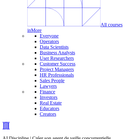
All courses
in
More
Everyone
Operators
Data Scientists
Business Analysts
User Researchers
Customer Success
Project Managers
HR Professionals
Sales People
Lawyers
Finance
Investors
Real Estate
Educators
Creators
AI Discipline | Créer son agent de veille concurrentielle