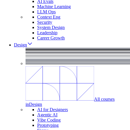
AI Evals
Machine Learning
LLM Ops
Context Eng
Security
System Design
Leadership
Career Growth
Design
All courses
in
Design
AI for Designers
Agentic AI
Vibe Coding
Prototyping