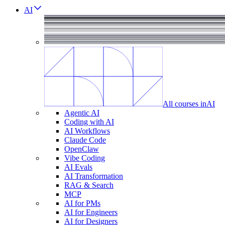
AI
All courses in
AI
Agentic AI
Coding with AI
AI Workflows
Claude Code
OpenClaw
Vibe Coding
AI Evals
AI Transformation
RAG & Search
MCP
AI for PMs
AI for Engineers
AI for Designers