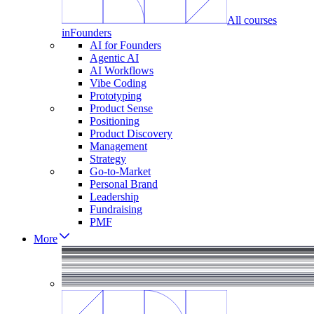
All courses
in
Founders
AI for Founders
Agentic AI
AI Workflows
Vibe Coding
Prototyping
Product Sense
Positioning
Product Discovery
Management
Strategy
Go-to-Market
Personal Brand
Leadership
Fundraising
PMF
More