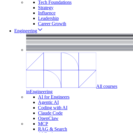
Tech Foundations
Strategy
Influence
Leadership
Career Growth
Engineering
All courses
in
Engineering
AI for Engineers
Agentic AI
Coding with AI
Claude Code
OpenClaw
MCP
RAG & Search