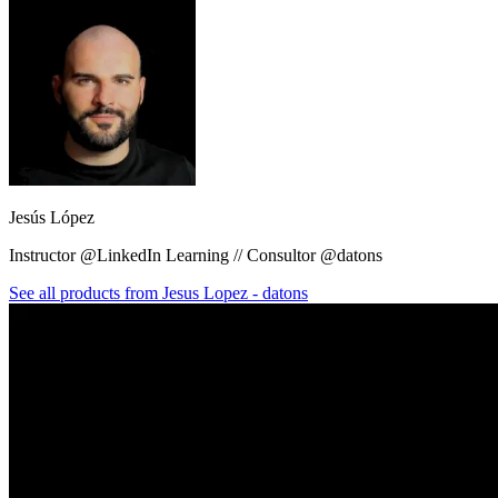
Jesús López
Instructor @LinkedIn Learning // Consultor @datons
See all products from
Jesus Lopez - datons